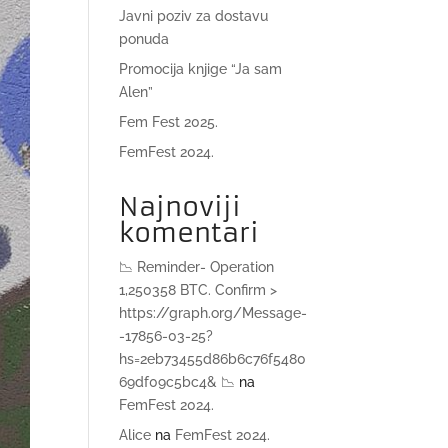
Javni poziv za dostavu
ponuda
Promocija knjige “Ja sam
Alen”
Fem Fest 2025.
FemFest 2024.
Najnoviji
komentari
📉 Reminder- Operation
1,250358 BTC. Confirm >
https://graph.org/Message-
-17856-03-25?
hs=2eb73455d86b6c76f5480
69df09c5bc4& 📉
na
FemFest 2024.
Alice
na
FemFest 2024.