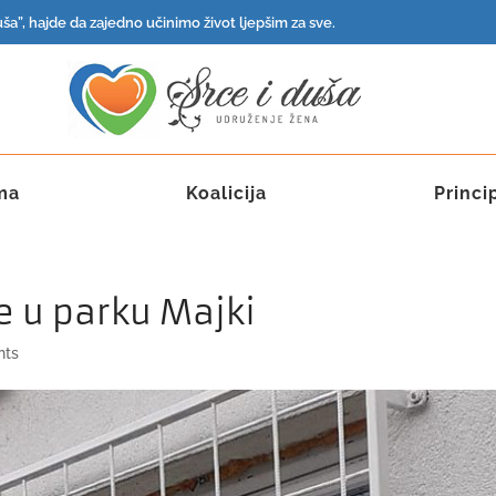
ša”, hajde da zajedno učinimo život ljepšim za sve.
ma
Koalicija
Princi
e u parku Majki
nts