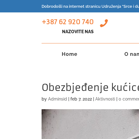
Dobrodošli na internet stranicu Udruženja “Srce i du
+387 62 920 740

NAZOVITE NAS
Home
O na
Obezbjeđenje kućic
by
Adminsid
|
feb 7, 2022
|
Aktivnosti
|
0 comme