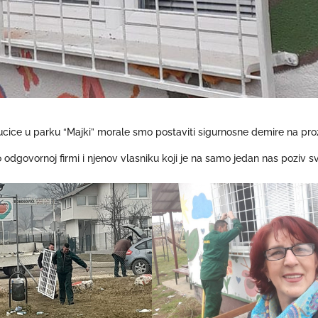
 kucice u parku “Majki” morale smo postaviti sigurnosne demire na pro
 odgovornoj firmi i njenov vlasniku koji je na samo jedan nas poziv s