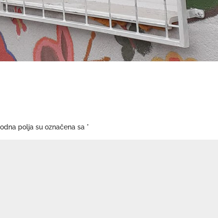
odna polja su označena sa
*